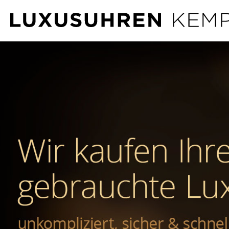
LUXUSUHREN KEMPF – UHRENANKAUF
SIE MÖCHTEN IHRE GEBRAUCHTE MARKENUHR
VERKAUFEN? WIR KAUFEN UHREN ALLER
FABRIKATE.