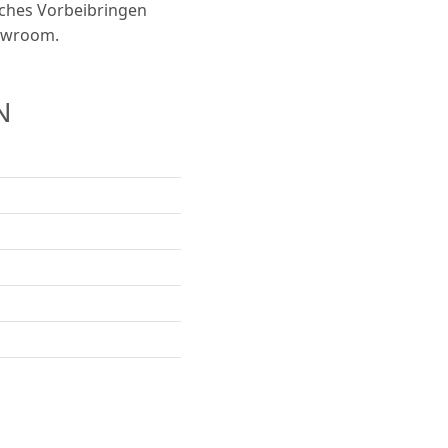
iches Vorbeibringen
howroom.
N