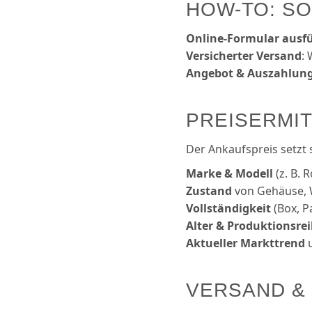
HOW-TO: S
Online-Formular ausfü
Versicherter Versand
: 
Angebot & Auszahlun
PREISERMI
Der Ankaufs­preis setzt
Marke & Modell
(z. B.
Zustand
von Gehäuse, 
Vollständigkeit
(Box, P
Alter & Produktions­re
Aktueller Markt­trend
u
VERSAND &