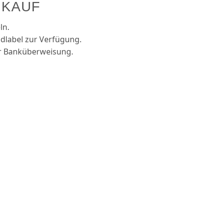
NKAUF
ln.
nd­label zur Verfügung.
er Bank­überweisung.