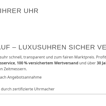
 IHRER UHR
UF – LUXUSUHREN SICHER V
suhr schnell, transparent und zum fairen Marktpreis. Profi
­service
,
100 % versichertem Wertversand
und über
30 J
n Zeitmessern.
ach Angebots­annahme
durch zertifizierte Uhrmacher